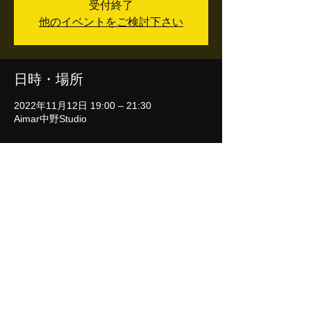
受付終了
他のイベントをご検討下さい
日時・場所
2022年11月12日 19:00 – 21:30
Aimar中野Studio
イベントについて
【日本酒と食の研究会】～ 蔵人応援団 ｘ 
Chuo Line. Wine club 共催 ～
『食』という漢字は人を良くすると書きま
す。
食を楽しむ一つとして、『旬を食す』
旬を皆で囲んで、それを肴に酒を吞む。
唯一季節のある日本だからできる贅沢です。
日本酒と食の研究会では、貴方の好きな日本
酒を持ち寄り、皆さんが持ち寄った、さまざ