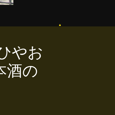
】ひやお
本酒の