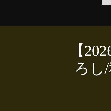
【20
ろし