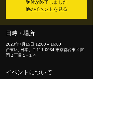
受付が終了しました
他のイベントを見る
日時・場所
2023年7月15日 12:00 – 16:00
台東区, 日本、〒111-0034 東京都台東区雷
門２丁目１−１４
イベントについて
浅草の四方酒店（よもさけてん）を起点とし
数軒角打ち巡りを行います。
「角打ち」って何？と思われた方の参加、大
歓迎です！
普段、日本酒にあまり馴染みがない方にも、
気軽に楽しめることを体感いただきたいと思
います。
週末の午後を和やかにご一緒できればと思い