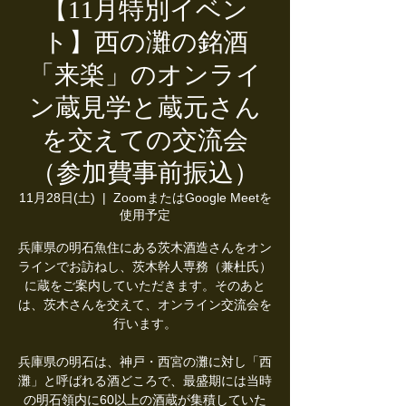
【11月特別イベン
ト】西の灘の銘酒
「来楽」のオンライ
ン蔵見学と蔵元さん
を交えての交流会
（参加費事前振込）
11月28日(土)
  |  
ZoomまたはGoogle Meetを
使用予定
兵庫県の明石魚住にある茨木酒造さんをオン
ラインでお訪ねし、茨木幹人専務（兼杜氏）
に蔵をご案内していただきます。そのあと
は、茨木さんを交えて、オンライン交流会を
行います。
兵庫県の明石は、神戸・西宮の灘に対し「西
灘」と呼ばれる酒どころで、最盛期には当時
の明石領内に60以上の酒蔵が集積していた