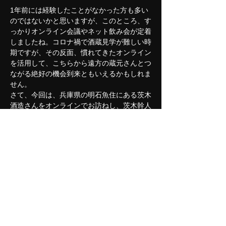
1年前には経験したことがなかった方も多い
のではないかと思いますが、このところ、す
っかりオンライン会議やネット飲み会が定着
しましたね。コロナ禍で酒蔵見学が難しい時
期ですが、その反面、慣れてきたオンライン
を活用して、こちらから遠方の蔵元さんとつ
ながる絶好の機会到来ともいえるかもしれま
せん。
さて、今回は、兵庫県の明石魚住にある茨木
酒造さんをオンラインでお訪ねし、茨木幹人
専務（兼杜氏）に蔵をご案内していただきま
す。そのあとは、茨木さんを交えて、オンラ
イン交流会を行います。
兵庫県の明石は、神戸・西宮の灘に対し「西
灘」と呼ばれる酒どころで、最盛期には当時
の明石領内に60以上の酒蔵が集積していた
（明石観光協会ウェブサイト参照）そうで
す。播磨灘に臨む風光明媚な場所に蔵のある
茨木酒造さんも、江戸時代より続くその歴史
を綿々と今に伝えておられます。
まだまだ知らない人が多いようですが、ぜひ