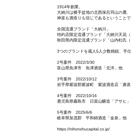
1914年創業。
大納川は横手盆地の北西保呂羽山の麓、
神楽も酒造りも信じであるということで
全国流通ブランド「大納川」
特約店限定流通ブランド「大納川天花（
秋田県内限定流通ブランド「山内杜氏（
3つのブランドを蔵人5人少数精鋭、手
2号案件 2022/3/30
富山県魚津市 魚津酒造「北洋」他
3号案件 2022/10/12
岩手県紫波郡紫波町 紫波酒造店「廣喜
4号案件 2022/10/16
鹿児島県霧島市 日當山醸造「アサヒ」
5号案件 2025/6/6
岐阜県加茂郡 平和錦酒造「金泉」他
https://nihonshucapital.co.jp/