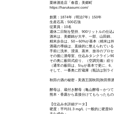
栗林酒造店「春霞」美郷町
https://harukasumi.com/
創業：1874年（明治7年）150年
生産石高：500石強
従業員：10名
週休二日制を堅持、900リットルの仕込
酒米は、美郷錦が大半、一部、山田錦、
精米歩合は、50～60%が基本（精米は
酒蔵の導線は、直線的に整えられている
手前に洗米、浸漬、蒸米、放冷のプロセ
その後に酒母室、仕込みタンクライン9
その奥に薮田式絞り、（空調完備）絞り圧
（通常の薮田は、5㎏が基本で更に、6
そして、一番奥に貯蔵庫（瓶詰は別ライ
秋田の酒の秘密 - 美酒王国秋田[秋田県
酵母は、蔵付き酵母（亀山酵母～かつて
熊本・香露から直接分けてもらったもの
【仕込み水詳細データ】
硬度：平均31.3 mg/L（一般的に硬度60
主な成分：