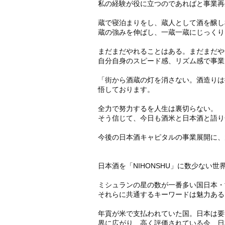
私の経験が役に立つのであればと事業再
蔵で寝泊まりをし、蔵人として酒を醸し
蔵の強みを伸ばし、一蔵一蔵にじっくり
まだまだやれることはある。まだまだや
自分自身のスピード感、リズム感で事業
「街から酒蔵の灯を消さない。酒造りは
悟しております。
全力で努力するを人生は裏切らない。
そう信じて、今日も酒米と日本酒と語り
今後の日本酒キャピタルの事業展開に、
日本酒を「NIHONSHU」に数少ない
ミシュランの星の数が一番多い国日本・
それらに共通するキーワードは魅力ある
年貢が米で支払われていた国。日本は要
界に広がり、高く評価されている今、日