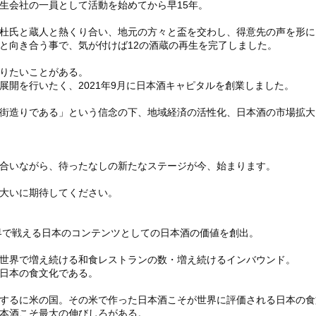
生会社の一員として活動を始めてから早15年。
杜氏と蔵人と熱くり合い、地元の方々と盃を交わし、得意先の声を形に
と向き合う事で、気が付けば12の酒蔵の再生を完了しました。
りたいことがある。
展開を行いたく、2021年9月に日本酒キャピタルを創業しました。
街造りである」という信念の下、地域経済の活性化、日本酒の市場拡大
合いながら、待ったなしの新たなステージが今、始まります。
大いに期待してください。
世界で戦える日本のコンテンツとしての日本酒の価値を創出。
世界で増え続ける和食レストランの数・増え続けるインバウンド。
日本の食文化である。
するに米の国。その米で作った日本酒こそが世界に評価される日本の食
本酒こそ最大の伸びしろがある。