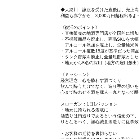
◆大納川 譲渡を受けた直後は、売上高3
利益も赤字から、3,000万円超程出る
《復活のポイント》
・直接販売の地酒専門店が全国的に増加
・不採算商品を廃止し、商品SKUを大
・アルコール添加を廃止し、全量純米吟
・アルコール度数18度が基準だった商
・タンク貯蔵を廃止し全量瓶貯蔵とした
・地元から5名の採用（地方の雇用創出
《ミッション》
経営理念：心を酔わす酒づくり
飲んで酔うだけでなく、造り手の想いを
心まで酔わせる酒を蔵人一丸となって醸
スローガン：1日1パッション
・地元に誇られる酒蔵に
酒造りは街造りであるという信念の下、
りとなるべく、誠心誠意酒造りに従事致
・お客様の期待を裏切らない