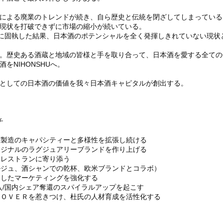
による廃業のトレンドが続き、自ら歴史と伝統を閉ざしてしまっている
現状を打破できずに市場の縮小が続いている。
本に固執した結果、日本酒のポテンシャルを全く発揮しきれていない現状
。歴史ある酒蔵と地域の皆様と手を取り合って、日本酒を愛する全ての
をNIHONSHUへ。
としての日本酒の価値を我々日本酒キャピタルが創出する。
チ
本酒製造のキャパシティーと多様性を拡張し続ける
オリジナルのラグジュアリーブランドを作り上げる
食レストランに寄り添う
ベルジュ、酒シャンでの乾杯、欧米ブランドとコラボ）
にしたマーケティングを強化する
輸入/国内シェア奪還のスパイラルアップを起こす
酒ＬＯＶＥＲを惹きつけ、杜氏の人材育成を活性化する