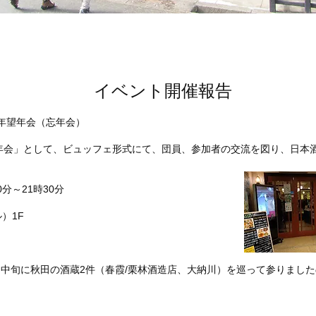
イベント開催報告
25年望年会（忘年会）
忘年会」として、ビュッフェ形式にて、団員、参加者の交流を図り、日本
0分～21時30分
）1F
月中旬に秋田の酒蔵2件（春霞/栗林酒造店、大納川）を巡って参りました