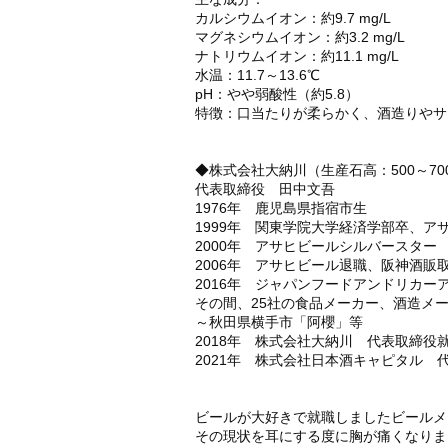
カルシウムイオン：約9.7 mg/L
マグネシウムイオン：約3.2 mg/L
ナトリウムイオン：約11.1 mg/L
水温：11.7～13.6℃
pH：やや弱酸性（約5.8）
特徴：口当たりが柔らかく、酒造りやサ
◆株式会社大納川（生産石高：500～7
代表取締役 田中文吾
1976年 鹿児島県指宿市生
1999年 関東学院大学経済学部卒、
2000年 アサヒビールシルバースタ
2006年 アサヒビール退職、阪神酒販
2016年 ジャパンフードアンドリカー
その間、25社の食品メーカー、酒造メ
～秋田県横手市「阿櫻」等
2018年 株式会社大納川 代表取締役
2021年 株式会社日本酒キャピタル 
ビールが大好きで就職しましたビールメ
その現状を耳にする度に胸が痛くなりま