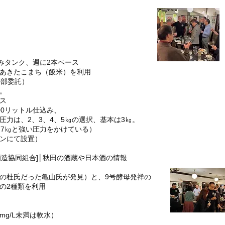
みタンク、週に2本ペース
あきたこまち（飯米）を利用
外部委託）
。
ス
00リットル仕込み、
力は、2、3、4、5㎏の選択、基本は3㎏。
、7㎏と強い圧力をかけている）
ンにて設置）
酒造協同組合]│秋田の酒蔵や日本酒の情報
の杜氏だった亀山氏が発見）と、9号酵母発祥の
の2種類を利用
 mg/L未満は軟水）