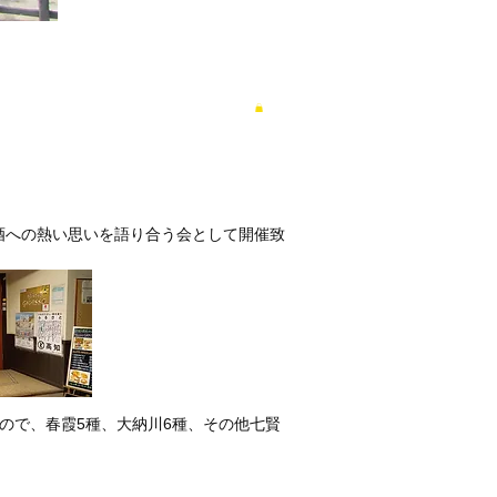
酒への熱い思いを語り合う会として開催致
ので、春霞5種、大納川6種、その他七賢