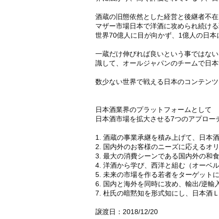
酒蔵の旧態依然とした経営と後継者不在
マザー市場日本で洋酒に攻められ続ける
世界70億人に目が向かず、1億人の日
一蔵だけ伸びれば良いという事ではない
識して、オールジャパンのチームで日本酒
数少ない世界で戦える日本のコンテンツ
日本酒業界のプラットフォームとして
日本酒市場を拡大させる7つのアプロー
1. 酒蔵の事業承継を積み上げて、日
2. 国内外のお客様のニーズに応える
3. 最大の消費シーンである国内外の和
4. 洋酒から学び、西洋と組む（オー
5. 未来の市場を作る若者をターゲット
6. 国内と海外を同時に攻め、輸出/逆
7. 杜氏の暗黙知を形式知にし、日本
譲渡日：2018/12/20