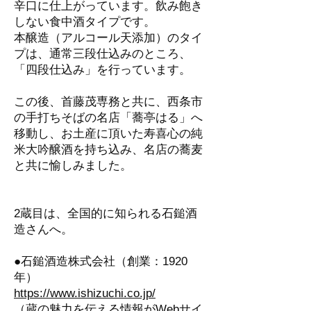
辛口に仕上がっています。飲み飽き
しない食中酒タイプです。
本醸造（アルコール天添加）のタイ
プは、通常三段仕込みのところ、
「四段仕込み」を行っています。
この後、首藤茂専務と共に、西条市
の手打ちそばの名店「蕎亭はる」へ
移動し、お土産に頂いた寿喜心の純
米大吟醸酒を持ち込み、名店の蕎麦
と共に愉しみました。
2蔵目は、全国的に知られる石鎚酒
造さんへ。
●石鎚酒造株式会社（創業：1920
年）
https://www.ishizuchi.co.jp/
（蔵の魅力を伝える情報がWebサイ