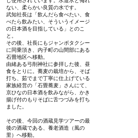
し使用されています。水道水と侮れ
ない、柔らかい良質の水です。
武知社長は「飲んだら食べたい、食
べたら飲みたい、そういうイメージ
の日本酒を目指している」とのこ
と。
その後、社長にもジャンボタクシー
に同乗頂き、内子町の山間部にある
石畳地区へ移動。
由緒ある弓削神社に参拝した後、昼
食をとりに。蕎麦の栽培から、そば
打ち、茹でまで丁寧に仕上げている
家族経営の「石畳蕎麦」さんにて、
京ひなの日本酒を飲みながら、かき
揚げ付のもりそばに舌つづみを打ち
ました。
その後、今回の酒蔵見学ツアーの最
後の酒蔵である、養老酒造（風の
里）へ移動。