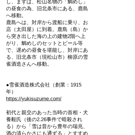
し、まずは、松山名物の「鯛めし」
の昼食の為、旧北条市にある、鹿島
へ移動。
鹿島へは、対岸から渡船に乗り、お
店（太田屋）に到着。鹿島（島）か
ら突き出した海の上の建物2階へ上
がり、鯛めしのセットとビール等
で、遅めの昼食を堪能し、対岸にあ
る、旧北条市（現松山市）柳原の雪
雀酒造さんへ移動。
●雪雀酒造株式会社（創業：1915
年）
https://yukisuzume.com/
初代と親交のあった当時の首相・犬
養毅氏（後の2.26事件で暗殺され
る）から「雪は昔から豊年の瑞兆、
酒の清らかさにも通ずる」とすすめ