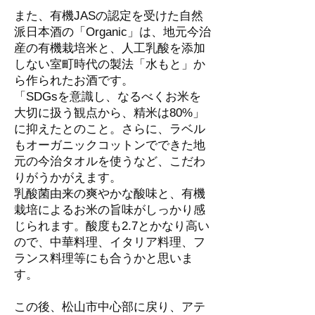
また、有機JASの認定を受けた自然
派日本酒の「Organic」は、地元今治
産の有機栽培米と、人工乳酸を添加
しない室町時代の製法「水もと」か
ら作られたお酒です。
「SDGsを意識し、なるべくお米を
大切に扱う観点から、精米は80%」
に抑えたとのこと。さらに、ラベル
もオーガニックコットンでできた地
元の今治タオルを使うなど、こだわ
りがうかがえます。
乳酸菌由来の爽やかな酸味と、有機
栽培によるお米の旨味がしっかり感
じられます。酸度も2.7とかなり高い
ので、中華料理、イタリア料理、フ
ランス料理等にも合うかと思いま
す。
この後、松山市中心部に戻り、アテ