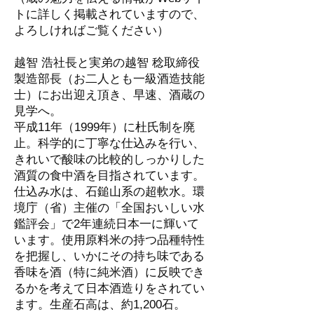
トに詳しく掲載されていますので、
よろしければご覧ください）
越智 浩社長と実弟の越智 稔取締役
製造部長（お二人とも一級酒造技能
士）にお出迎え頂き、早速、酒蔵の
見学へ。
平成11年（1999年）に杜氏制を廃
止。科学的に丁寧な仕込みを行い、
きれいで酸味の比較的しっかりした
酒質の食中酒を目指されています。
仕込み水は、石鎚山系の超軟水。環
境庁（省）主催の「全国おいしい水
鑑評会」で2年連続日本一に輝いて
います。使用原料米の持つ品種特性
を把握し、いかにその持ち味である
香味を酒（特に純米酒）に反映でき
るかを考えて日本酒造りをされてい
ます。生産石高は、約1,200石。