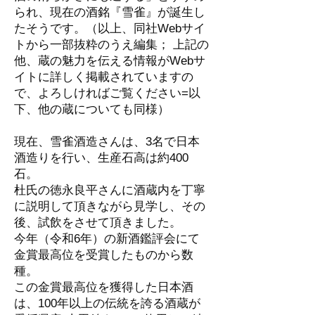
られ、現在の酒銘『雪雀』が誕生し
たそうです。（以上、同社Webサイ
トから一部抜粋のうえ編集； 上記の
他、蔵の魅力を伝える情報がWebサ
イトに詳しく掲載されていますの
で、よろしければご覧ください=以
下、他の蔵についても同様）
現在、雪雀酒造さんは、3名で日本
酒造りを行い、生産石高は約400
石。
杜氏の徳永良平さんに酒蔵内を丁寧
に説明して頂きながら見学し、その
後、試飲をさせて頂きました。
今年（令和6年）の新酒鑑評会にて
金賞最高位を受賞したものから数
種。
この金賞最高位を獲得した日本酒
は、100年以上の伝統を誇る酒蔵が