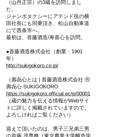
（山丹正宗）の3蔵を訪問しまし
た。
ジャンボタクシーにアテンド役の横
田社長にも同乗頂き、松山自動車道
にて西条市へ。
最初は、首藤酒造/寿喜心を訪問。
●首藤酒造株式会社（創業：1901
年）
http://sukigokoro.co.jp/
（壽㐂心とは | 首藤酒造株式会社 Ⓡ
壽㐂心 SUKIGOKORO
https://sukigokoro.official.ec/p/00001
（蔵の魅力を伝える情報がWebサイ
トに詳しく掲載されていますので、
よろしければご覧ください）
迎えて頂いたのは、男子三兄弟三男
の首藤 茂専務（東京農業大学醸造学