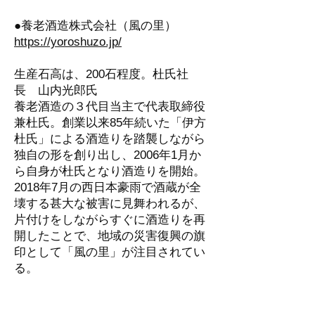
●養老酒造株式会社（風の里）
https://yoroshuzo.jp/
生産石高は、200石程度。杜氏社
長 山内光郎氏
養老酒造の３代目当主で代表取締役
兼杜氏。創業以来85年続いた「伊方
杜氏」による酒造りを踏襲しながら
独自の形を創り出し、2006年1月か
ら自身が杜氏となり酒造りを開始。
2018年7月の西日本豪雨で酒蔵が全
壊する甚大な被害に見舞われるが、
片付けをしながらすぐに酒造りを再
開したことで、地域の災害復興の旗
印として「風の里」が注目されてい
る。
※伊方杜氏 愛媛県西部の佐田岬半島
に位置する伊方町を拠点としていた