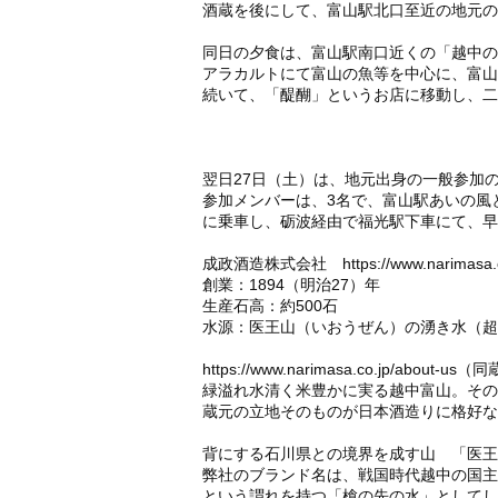
酒蔵を後にして、富山駅北口至近の地元の
同日の夕食は、富山駅南口近くの「越中の
アラカルトにて富山の魚等を中心に、富山
続いて、「醍醐」というお店に移動し、二
翌日27日（土）は、地元出身の一般参加
参加メンバーは、3名で、富山駅あいの風
に乗車し、砺波経由で福光駅下車にて、早
成政酒造株式会社
https://www.narimasa.
創業：1894（明治27）年
生産石高：約500石
水源：医王山（いおうぜん）の湧き水（超
https://www.narimasa.co.jp/about-us
（同蔵
緑溢れ水清く米豊かに実る越中富山。その
蔵元の立地そのものが日本酒造りに格好な
背にする石川県との境界を成す山 「医王
弊社のブランド名は、戦国時代越中の国主
という謂れを持つ「槍の先の水」としてし