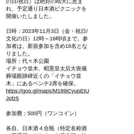
の日/祝日）は絶好の晴天に恵ま
れ、予定通り日本酒ピクニックを
開催いたしました。
日時：2023年11月3日（金・祝日/
文化の日）12時～16時頃まで。参
加者は、新規参加を含め18名とな
りました。
場所：代々木公園
イチョウ並木、昭憲皇太后大喪儀
葬場殿跡碑近くの「イチョウ並
木」にあるベンチ2席を確保。
https://goo.gl/maps/M189jCyupEtU
Jofz5
参加費：500円（ワンコイン）
各自、日本酒４合瓶（特定名称酒