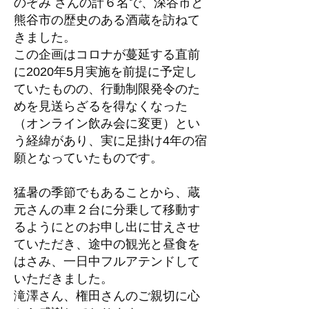
のぞみ さんの計６名で、深谷市と
熊谷市の歴史のある酒蔵を訪ねて
きました。
この企画はコロナが蔓延する直前
に2020年5月実施を前提に予定し
ていたものの、行動制限発令のた
めを見送らざるを得なくなった
（オンライン飲み会に変更）とい
う経緯があり、実に足掛け4年の宿
願となっていたものです。
猛暑の季節でもあることから、蔵
元さんの車２台に分乗して移動す
るようにとのお申し出に甘えさせ
ていただき、途中の観光と昼食を
はさみ、一日中フルアテンドして
いただきました。
滝澤さん、権田さんのご親切に心