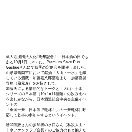
蔵人応援団法人化2周年記念！ 日本酒の日でも
ある10月1日（木）に、Premium Sake Pub
Gashueさんにて秋季の定例会を開催しました。
山形県鶴岡市において銘酒「大山・十水」を醸
している酒蔵・加藤嘉八郎酒造より、加藤嘉晃
専務（蔵元Jr）をお招きして、
加藤氏による情熱的なトークと「大山・十水」
シリーズの日本酒（10+1=11種類）の飲み比べ
を楽しみながら、日本酒造組合中央会主催イベ
ントの
「全国一斉 日本酒で乾杯！」の一斉乾杯に呼
応して乾杯の参加をするというイベント。
勝鬨酒販さんの参加者の水口さん（私設大山・
十水ファンクラブ会長）のご協力のもと揃えた