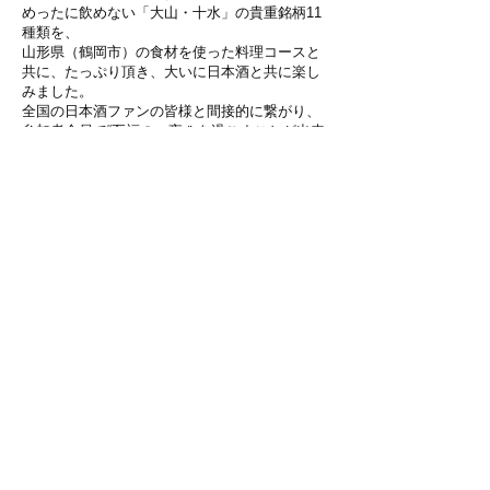
めったに飲めない「大山・十水」の貴重銘柄11
種類を、
山形県（鶴岡市）の食材を使った料理コースと
共に、たっぷり頂き、大いに日本酒と共に楽し
みました。
全国の日本酒ファンの皆様と間接的に繋がり、
参加者全員で“至福の一夜＂を過ごすことが出来
ました。
次回の定例会は、12月3日（木）19時30分～、
同じくGashueさんにて、「燗酒比較」をテーマ
に企画準備中です。よろしくお願い申し上げま
す。
文責：副理事長 對間勝己