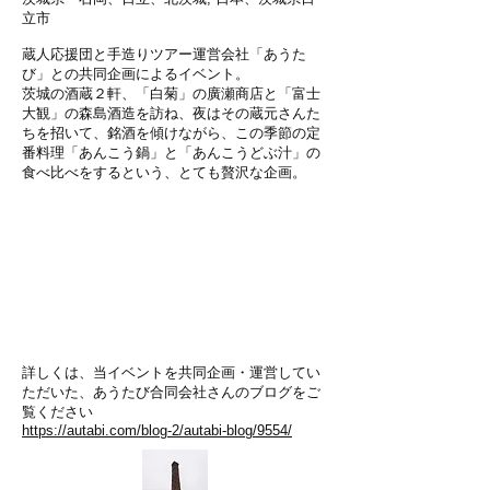
立市
蔵人応援団と手造りツアー運営会社「あうた
び」との共同企画によるイベント。
茨城の酒蔵２軒、「白菊」の廣瀬商店と「富士
大観」の森島酒造を訪ね、夜はその蔵元さんた
ちを招いて、銘酒を傾けながら、この季節の定
番料理「あんこう鍋」と「あんこうどぶ汁」の
食べ比べをするという、とても贅沢な企画。
詳しくは、当イベントを共同企画・運営してい
ただいた、あうたび合同会社さんのブログをご
覧ください
https://autabi.com/blog-2/autabi-blog/9554/