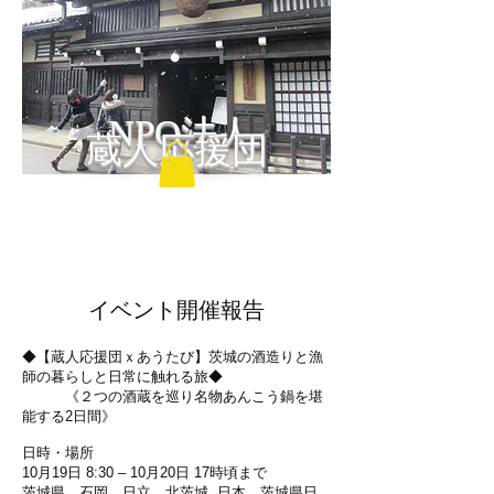
NPO法人
蔵人応援団
​イベント開催報告
◆【蔵人応援団ｘあうたび】茨城の酒造りと漁
師の暮らしと日常に触れる旅◆
​ 《２つの酒蔵を巡り名物あんこう鍋を堪
能する2日間》
日時・場所
10月19日 8:30 – 10月20日 17時頃まで
茨城県 石岡、日立、北茨城, 日本、茨城県日