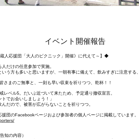
​イベント開催報告
2《蔵人応援団「大人のピクニック」開催》に代えて～】◆
る人だけの任意参加で実施。
いう方も多いと思いますが、一朝有事に備えて、飲みすぎに注意する、吞
域の皆さまのご無事と、一刻も早い収束を祈りつつ、乾杯！！
は警戒レベル5。だいぶ近づいて来たため、予定通り撤収宣言。
ントでお会いしましょう！」
飲んだので、被害が広がらないことを祈りつつ。
援団のFacebookページおよび参加者の個人ページに掲載しています。
orters/
緊急告知の内容）