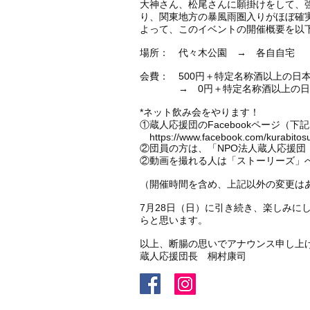
大神さん、松尾さんに願掛けをして、
り、関東地方の暴風雨圏入りがほぼ確
よって、このイベントの開催概要を以
場所： 代々木公園 → 各自自宅
会費： 500円＋特定名称酒以上の日
→ 0円＋特定名称酒以上の日本
*ネット飲み会をやります！
①蔵人応援団のFacebookページ（
https://www.facebook.com/kurabitos
②団員の方は、「NPO法人蔵人応援
②動画を撮れる人は「ストーリーズ」
（開催時間を含め、上記以外の変更は
7月28日（日）に引き続き、楽しみ
らと思います。
以上、断腸の思いでアナウンス申し上
蔵人応援団長 桐村康司