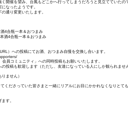
強く開催を望み、台風もどこかへ行ってしまうだろうと見立てていたので
実になったようです。
下の通り変更いたします。
本酒4合瓶一本＆おつまみ
酒4合瓶一本＆おつまみ
下記URL）への投稿にてお酒、おつまみ自慢を交換し合います。
upporters/
団 会員コミュニティ」への同時投稿もお願いいたします。
への投稿も歓迎します（ただし、友達になっている人にしか観られませ
ありません）
にしてくださっていた皆さまと一緒にリアルにお目にかかれなくなりとて
げます。