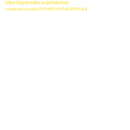
https://japansake.or.jp/sake/wp-
content/uploads/2024/01/%E4%BB%A4
%E5%92%8C%EF%BC%96%E5%B9
%B4%E8%83%BD%E7%99%BB%E5
%8D%8A%E5%B3%B6%E5%9C%B0
%E9%9C%87%E3%81%AB%E5%AF
%BE%E3%81%99%E3%82%8B%E7%
BE%A9%E6%8F%B4%E9%87%91%E
5%8B%9F%E9%9B%86%E3%81%AB
%E3%81%A4%E3%81%84%E3%81%
A6.pdf
すべて表示
最新記事